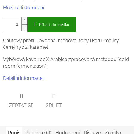
Možnosti doručení
Přidat do košíku
Chuťový profil - ovocná, medová, tóny likéru, maliny,
černý rybíz, karamel.
Výběrová káva 100% Arabica zpracovaná metodou "cold
room fermentation".
Detailní informace
ZEPTAT SE
SDÍLET
Popis
Podobné (8)
Hodnocení
Diskuze
Značka