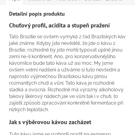
Detailní popis produktu
Chuťový profil, acidita a stupeň pražení
Tato Brazílie se ovšem vymyká z řad Brazilských káv
jaké známe. Kdyby jste nevěděli, že jde o kávu z
Brazílie, rozhodně by jste mohli typovat úplně jinou
zemi ne-li kontinent. Ano, pro konzervativnějšího
kávomilce bude tato káva už asi moc. My jsme
ovšem velmi nadšeni a užíváme si tuto nevšední a
naprosto výjimečnou Brazilskou kávu plnou
rozmanitých chutí a vůní. Tato káva je rozhodně
sladká a ovocná. Rozhodně má výrazný alkoholový
takový likérový nádech jak ve vůni tak i v chuti, to
zajistil způsob zpracování konkrétně fermentace při
nízkých teplotách.
Jak s výběrovou kávou zacházet
Tuto kávu jsme se rozhodli pražit na espresso,