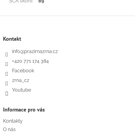
SCA skóre
:
89
Z
á
p
a
Kontakt
t
í
info
@
prazirnazrna.cz
+420 771 174 384
Facebook
zrna_cz
Youtube
Informace pro vás
Kontakty
O nás