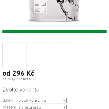
od
296 Kč
od
264,29 Kč
bez DPH
Měrná
Zvolte variantu
cena:
Balení
Pražení