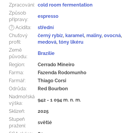
Zpracování
:
cold room fermentation
Způsob
espresso
přípravy
:
Acidita
:
střední
?
Chuťový
černý rybíz
,
karamel
,
maliny
,
ovocná
,
profil
:
medová
,
tóny likéru
Země
Brazílie
původu
:
Region
:
Cerrado Mineiro
Farma
:
Fazenda Rodomunho
Farmář
:
Thiago Corsi
Odrůda
:
Red Bourbon
Nadmořská
942 - 1 094 m. n. m.
výška
:
Sklizeň
:
2025
Stupeň
světlé
pražení
: