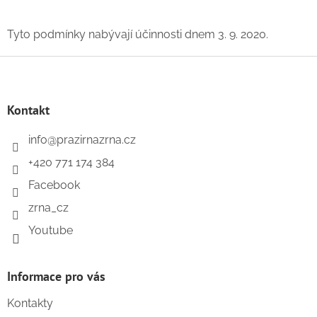
Tyto podmínky nabývají účinnosti dnem 3. 9. 2020.
Z
á
p
a
Kontakt
t
í
info
@
prazirnazrna.cz
+420 771 174 384
Facebook
zrna_cz
Youtube
Informace pro vás
Kontakty