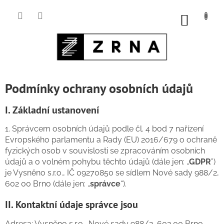
Přejít
na
NÁKUP
obsah
KOŠÍK
Podmínky ochrany osobních údajů
I. Základní ustanovení
1. Správcem osobních údajů podle čl. 4 bod 7 nařízení
Evropského parlamentu a Rady (EU) 2016/679 o ochraně
fyzických osob v souvislosti se zpracováním osobních
údajů a o volném pohybu těchto údajů (dále jen: „
GDPR
”)
je Vysněno s.r.o., IČ 09270850 se sídlem Nové sady 988/2,
602 00 Brno (dále jen: „
správce
“).
II. Kontaktní údaje správce jsou
Adresa: Vysněno s.r.o.,
Nové sady 988/2, 602 00 Brno