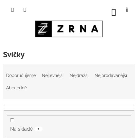
Přejít
na
NÁKUP
obsah
KOŠÍK
Svíčky
Ř
a
Doporučujeme
Nejlevnější
Nejdražší
Nejprodávanější
z
e
Abecedně
n
í
p
r
o
d
Na skladě
1
u