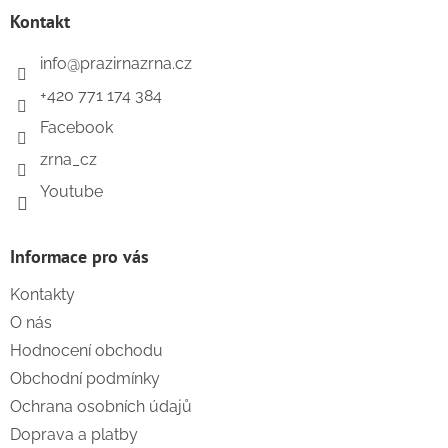
a
a
Kontakt
c
t
í
í
p
info
@
prazirnazrna.cz
r
+420 771 174 384
v
k
Facebook
y
v
zrna_cz
ý
Youtube
p
i
s
u
Informace pro vás
Kontakty
O nás
Hodnocení obchodu
Obchodní podmínky
Ochrana osobních údajů
Doprava a platby