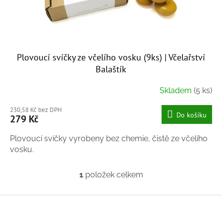
k
t
ů
Plovoucí svíčky ze včelího vosku (9ks) | Včelařství
Balaštík
Skladem
(5 ks)
Průměrné
hodnocení
230,58 Kč bez DPH
produktu
Do košíku
279 Kč
je
5,0
Plovoucí svíčky vyrobeny bez chemie, čistě ze včelího
z
vosku.
5
hvězdiček.
1
položek celkem
O
v
l
Z
á
á
d
p