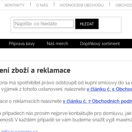
KONTAKTY
O NÁS
HODNOCENÍ OBCHODU
OBCHOD
HLEDAT
Příprava kávy
Náš merch
Doplňkový sortiment
ení zboží a reklamace
ona má spotřebitel právo odstoupit od kupní smlouvy do 14 
 výjimek z tohoto ustanovení, naleznete
v článku č. 5 Obch
ace o reklamacích naleznete
v článku č. 7 Obchodních pod
 případech nás prosím nejprve kontaktujte pro domluvu, jak
enosti. V každém případě se vám budeme snažit vyjít maximá
:
info@vysneno.cz