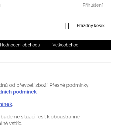
Přihlášení
NÍ PODMÍNKY
OCHRANA OSOBNÍCH ÚDAJŮ
DOPRAVA A PL
NÁKUPNÍ
Prázdný košík
KOŠÍK
Hodnocení obchodu
Velkoobchod
dnů od převzetí zboží. Přesné podmínky,
odních podmínek
.
mínek
.
 budeme situaci řešit k oboustranné
lně vstříc.