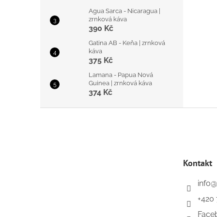
Agua Sarca - Nicaragua |
zrnková káva
390 Kč
Gatina AB - Keňa | zrnková
káva
375 Kč
Lamana - Papua Nová
Guinea | zrnková káva
374 Kč
Z
á
p
a
t
Kontakt
í
info
@
+420 
Face