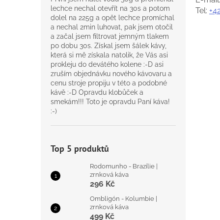
n
lechce nechal otevřít na 30s a potom
Tel:
+4
e
dolel na 225g a opět lechce promíchal
l
a nechal 2min luhovat, pak jsem otočil
a začal jsem filtrovat jemným tlakem
po dobu 30s. Získal jsem šálek kávy,
která si mě získala natolik, že Vás asi
prokleju do devátého kolene :-D asi
zruším objednávku nového kávovaru a
cenu stroje propiju v této a podobné
kávě :-D Opravdu klobůček a
smekám!!! Toto je opravdu Paní káva!
:-)
Top 5 produktů
Rodomunho - Brazílie |
zrnková káva
296 Kč
Ombligón - Kolumbie |
zrnková káva
499 Kč