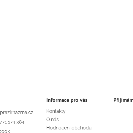
Informace pro vás
Přijímám
Kontakty
prazirnazrna.cz
O nás
771 174 384
Hodnocení obchodu
book