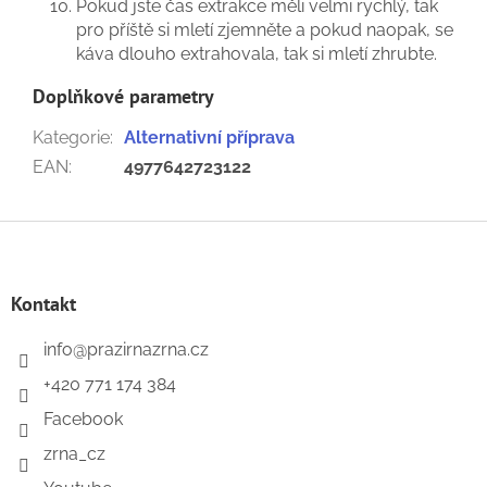
Pokud jste čas extrakce měli velmi rychlý, tak
pro příště si mletí zjemněte a pokud naopak, se
káva dlouho extrahovala, tak si mletí zhrubte.
Doplňkové parametry
Kategorie
:
Alternativní příprava
EAN
:
4977642723122
Z
á
p
a
Kontakt
t
í
info
@
prazirnazrna.cz
+420 771 174 384
Facebook
zrna_cz