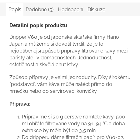
Popis
Podobné (5)
Hodnocení
Diskuze
Detailní popis produktu
Dripper V60 je od japonské sklářské firmy Hario
Japan a můžeme si dovolit tvrdit, že je to
nejoblíbenější způsob přípravy filtrované kávy mezi
baristy ale i v domácnostech. Jednoduchost,
estetičnost a skvělá chuť kávy.
Způsob přípravy je velmi jednoduchý. Díky širokému
"podstavci", vám káva může natéct přímo do
hrnečku nebo do servírovací konvičky.
Příprava:
Připravíme si 30 g čerstvě namleté kávy, 500
ml ohřáté filtrované vody na 91–94 °C a doba
extrakce by měla být do 3,5 min.
Do dripperu dáme filtrační papír pro V60-02,