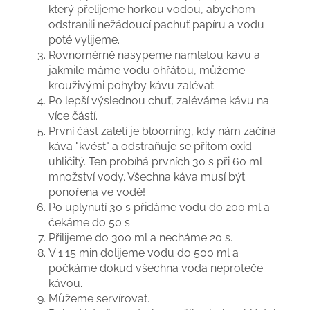
který přelijeme horkou vodou, abychom
odstranili nežádoucí pachuť papíru a vodu
poté vylijeme.
Rovnoměrně nasypeme namletou kávu a
jakmile máme vodu ohřátou, můžeme
krouživými pohyby kávu zalévat.
Po lepší výslednou chuť, zaléváme kávu na
více částí.
První část zaletí je blooming, kdy nám začíná
káva "kvést" a odstraňuje se přitom oxid
uhličitý. Ten probíhá prvních 30 s při 60 ml
množství vody. Všechna káva musí být
ponořena ve vodě!
Po uplynutí 30 s přidáme vodu do 200 ml a
čekáme do 50 s.
Přilijeme do 300 ml a necháme 20 s.
V 1:15 min dolijeme vodu do 500 ml a
počkáme dokud všechna voda neproteče
kávou.
Můžeme servírovat.