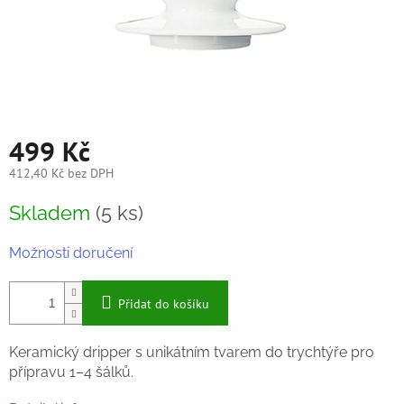
499 Kč
412,40 Kč bez DPH
Měrná
Skladem
(5 ks)
cena:
Možnosti doručení
Přidat do košíku
Keramický dripper s unikátním tvarem do trychtýře pro
přípravu 1–4 šálků.