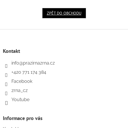
ZPĚT DO OBCHODU
Z
á
p
a
Kontakt
t
í
info
@
prazirnazrna.cz
+420 771 174 384
Facebook
zrna_cz
Youtube
Informace pro vás