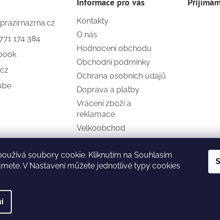
Informace pro vás
Přijímám
Kontakty
prazirnazrna.cz
O nás
771 174 384
Hodnocení obchodu
book
Obchodní podmínky
_cz
Ochrana osobních údajů
ube
Doprava a platby
Vrácení zboží a
reklamace
Velkoobchod
oužívá soubory cookie. Kliknutím na Souhlasím
S
jmete. V Nastavení můžete jednotlivé typy cookies
m
í
na.