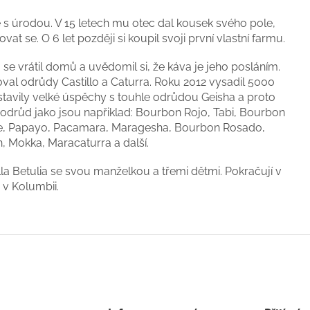
ě s úrodou. V 15 letech mu otec dal kousek svého pole,
t se. O 6 let později si koupil svoji první vlastní farmu.
, se vrátil domů a uvědomil si, že káva je jeho posláním.
toval odrůdy Castillo a Caturra. Roku 2012 vysadil 5000
stavily velké úspěchy s touhle odrůdou Geisha a proto
h odrůd jako jsou napřiklad: Bourbon Rojo, Tabi, Bourbon
ype, Papayo, Pacamara, Maragesha, Bourbon Rosado,
 Mokka, Maracaturra a další.
lla Betulia se svou manželkou a třemi dětmi. Pokračují v
y v Kolumbii.