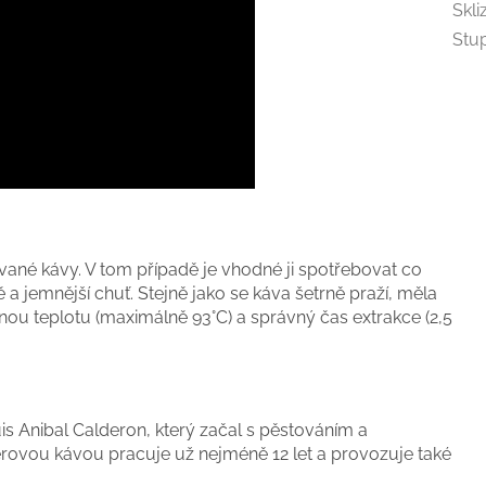
Skli
Stu
vané kávy. V tom případě je vhodné ji spotřebovat co
 a jemnější chuť. Stejně jako se káva šetrně praží, měla
nou teplotu (maximálně 93°C) a správný čas extrakce (2,5
uis Anibal Calderon, který začal s pěstováním a
rovou kávou pracuje už nejméně 12 let a provozuje také