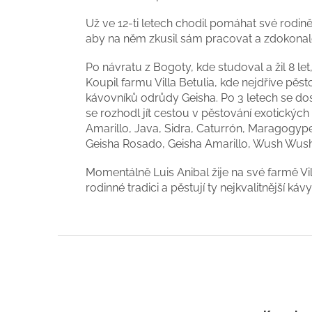
Už ve 12-ti letech chodil pomáhat své rodin
aby na něm zkusil sám pracovat a zdokonalova
Po návratu z Bogoty, kde studoval a žil 8 let
Koupil farmu Villa Betulia, kde nejdříve pěs
kávovníků odrůdy Geisha. Po 3 letech se do
se rozhodl jít cestou v pěstování exotickýc
Amarillo, Java, Sidra, Caturrón, Maragog
Geisha Rosado, Geisha Amarillo, Wush Wush,
Momentálně Luis Anibal žije na své farmě Vi
rodinné tradici a pěstují ty nejkvalitnější káv
Z
á
p
a
t