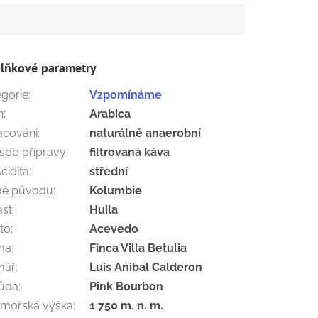
lňkové parametry
egorie
:
Vzpomínáme
h
:
Arabica
acování
:
naturálně anaerobní
sob přípravy
:
filtrovaná káva
cidita
:
střední
ě původu
:
Kolumbie
ast
:
Huila
to
:
Acevedo
ma
:
Finca Villa Betulia
mář
:
Luis Anibal Calderon
ůda
:
Pink Bourbon
mořská výška
:
1 750 m. n. m.