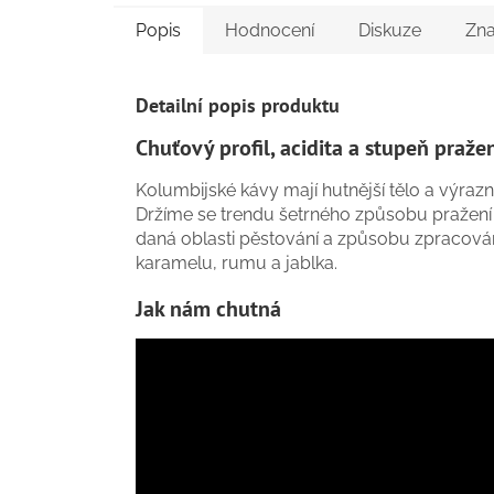
Popis
Hodnocení
Diskuze
Zn
Detailní popis produktu
Chuťový profil, acidita a stupeň praže
Kolumbijské kávy mají hutnější tělo a výra
Držíme se trendu šetrného způsobu pražení a
daná oblasti pěstování a způsobu zpracová
karamelu, rumu a jablka.
Jak nám chutná