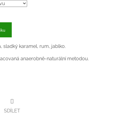
íku
, sladký karamel, rum, jablko.
racovaná anaerobně-naturální metodou.
SDÍLET