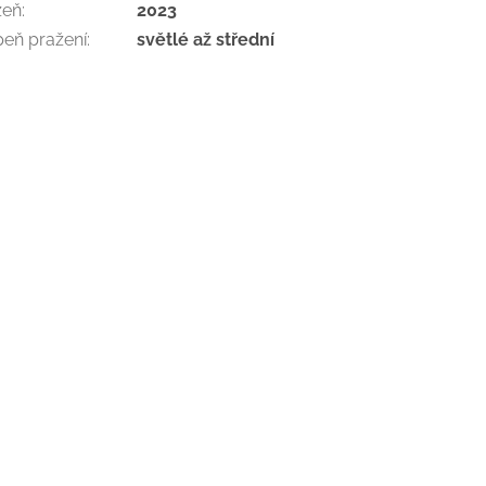
zeň
:
2023
peň pražení
:
světlé až střední