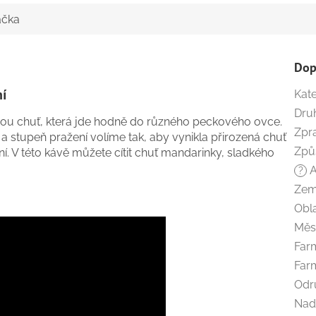
ačka
Dop
ní
Kat
Dru
znou chuť, která jde hodně do různého peckového ovce.
Zpr
 stupeň pražení volíme tak, aby vynikla přirozená chuť
Způ
ní.
V této kávě můžete cítit chuť mandarinky, sladkého
A
?
Zem
Obl
Měs
Far
Far
Odr
Nad