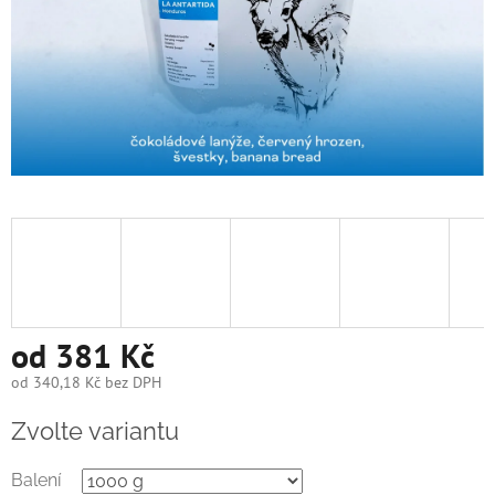
od
381 Kč
od
340,18 Kč
bez DPH
Měrná
Zvolte variantu
cena:
Balení