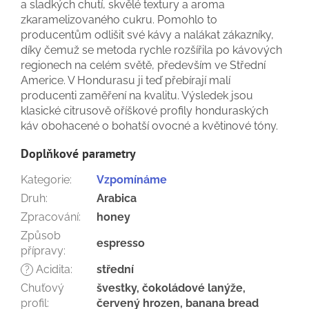
a sladkých chutí, skvělé textury a aroma
zkaramelizovaného cukru. Pomohlo to
producentům odlišit své kávy a nalákat zákazníky,
díky čemuž se metoda rychle rozšířila po kávových
regionech na celém světě, především ve Střední
Americe. V Hondurasu ji teď přebírají malí
producenti zaměření na kvalitu. Výsledek jsou
klasické citrusově oříškové profily honduraských
káv obohacené o bohatší ovocné a květinové tóny.
Doplňkové parametry
Kategorie
:
Vzpomínáme
Druh
:
Arabica
Zpracování
:
honey
Způsob
espresso
přípravy
:
Acidita
:
střední
?
Chuťový
švestky, čokoládové lanýže,
profil
:
červený hrozen, banana bread