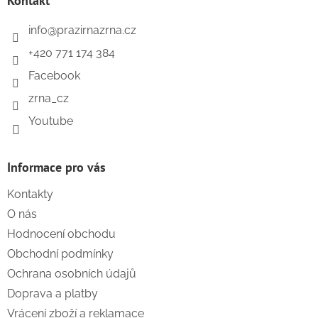
Kontakt
t
í
info
@
prazirnazrna.cz
+420 771 174 384
Facebook
zrna_cz
Youtube
Informace pro vás
Kontakty
O nás
Hodnocení obchodu
Obchodní podmínky
Ochrana osobních údajů
Doprava a platby
Vrácení zboží a reklamace