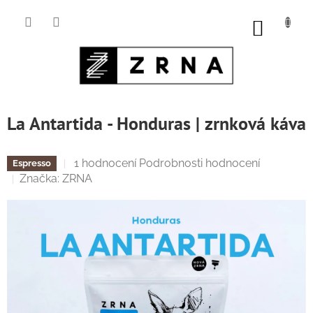
Přejít
na
NÁKUP
obsah
KOŠÍK
La Antartida - Honduras | zrnková káva
Průměrné
1 hodnocení
Podrobnosti hodnocení
Espresso
hodnocení
Značka:
ZRNA
produktu
je
5,0
z
5
hvězdiček.