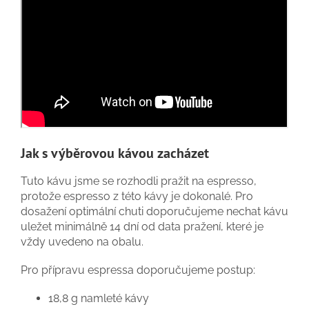
Jak s výběrovou kávou zacházet
Tuto kávu jsme se rozhodli pražit na espresso,
protože espresso z této kávy je dokonalé. Pro
dosažení optimální chuti doporučujeme nechat kávu
uležet minimálně 14 dní od data pražení, které je
vždy uvedeno na obalu.
Pro přípravu espressa doporučujeme postup:
18,8 g namleté kávy