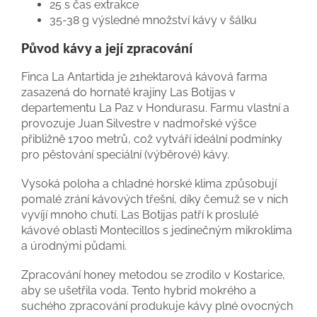
25 s čas extrakce
35-38 g výsledné množství kávy v šálku
Původ kávy a její zpracování
Finca La Antartida je 21hektarová kávová farma
zasazená do hornaté krajiny Las Botijas v
departementu La Paz v Hondurasu. Farmu vlastní a
provozuje Juan Silvestre v nadmořské výšce
přibližně 1700 metrů, což vytváří ideální podmínky
pro pěstování speciální (výběrové) kávy.
Vysoká poloha a chladné horské klima způsobují
pomalé zrání kávových třešní, díky čemuž se v nich
vyvíjí mnoho chutí. Las Botijas patří k proslulé
kávové oblasti Montecillos s jedinečným mikroklima
a úrodnými půdami.
Zpracování honey metodou se zrodilo v Kostarice,
aby se ušetřila voda. Tento hybrid mokrého a
suchého zpracování produkuje kávy plné ovocných