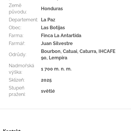
Země
Honduras
původu
:
Departement
:
La Paz
Obec
:
Las Botijas
Farma
:
Finca La Antartida
Farmář
:
Juan Silvestre
Bourbon, Catuai, Caturra, IHCAFE
Odrůdy
:
90, Lempira
Nadmořská
1 700 m. n. m.
výška
:
Sklizeň
:
2025
Stupeň
světlé
pražení
:
Z
á
p
a