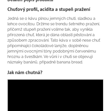
Chuťový profil, acidita a stupeň pražení
Jedná se o kávu plnou jemných chutí, sladkou a
lehce ovocitou. Držíme se trendu šetrného pražení,
přičemž stupeň pražení volíme tak, aby vynikla
přirozená chuť, která je dána oblastí pěstování a
způsobem zpracování. Tato káva v sobě nese chuť
připomínající čokoládové lanýže, doplněnou
jemnými ovocnými tóny podobnými červenému
hroznu a švestkám. Ve vůni i v chuti se objevují
náznaky banánů, případně banana bread.
Jak nám chutná?