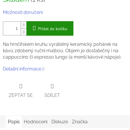
cena:
Možnosti doručení
Přidat do košíku
Na hrnčířském kruhu vyráběný keramický pohárek na
kávu zdobený ruční malbou. Objem je dostatečný i na
cappuccino či espresso lungo (a menší kávové nápoje).
Detailní informace
ZEPTAT SE
SDÍLET
Popis
Hodnocení
Diskuze
Značka