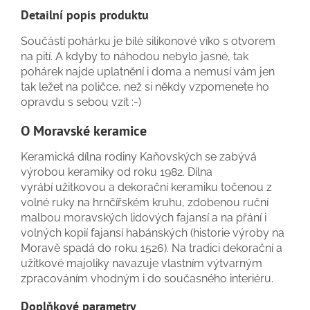
Detailní popis produktu
Součástí pohárku je bílé silikonové víko s otvorem
na pití. A kdyby to náhodou nebylo jasné, tak
pohárek najde uplatnění i doma a nemusí vám jen
tak ležet na poličce, než si někdy vzpomenete ho
opravdu s sebou vzít :-)
O Moravské keramice
Keramická dílna rodiny Kaňovských se zabývá
výrobou keramiky od roku 1982. Dílna
vyrábí
užitkovou a dekorační keramiku
točenou z
volné ruky na hrnčířském kruhu, zdobenou ruční
malbou moravských lidových fajansí a na přání i
volných kopií fajansí habánských (historie výroby na
Moravě spadá do roku 1526). Na tradici
dekorační a
užitkové majoliky
navazuje vlastním výtvarným
zpracováním vhodným i do současného interiéru.
Doplňkové parametry