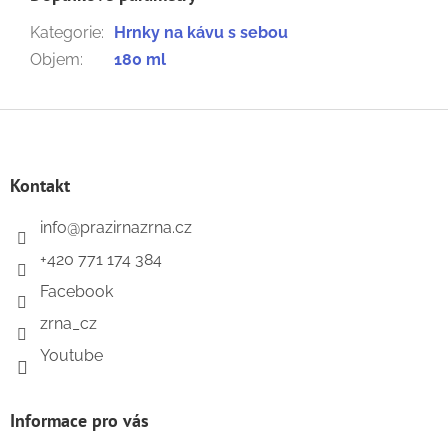
Kategorie
:
Hrnky na kávu s sebou
Objem
:
180 ml
Z
á
p
a
Kontakt
t
í
info
@
prazirnazrna.cz
+420 771 174 384
Facebook
zrna_cz
Youtube
Informace pro vás