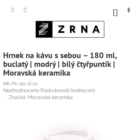
Přejít
na
NÁKUP
obsah
KOŠÍK
Hrnek na kávu s sebou – 180 ml,
buclatý | modrý | bílý čtyřpuntík |
Moravská keramika
MK-PK-180-B-02
Průměrné
Neohodnoceno
Podrobnosti hodnocení
hodnocení
Značka:
Moravská keramika
produktu
je
0,0
z
5
hvězdiček.